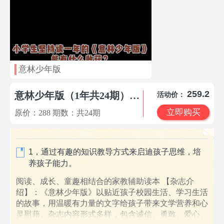
意林少年版
259.2
意林少年版（1年共24期）（杂志订阅）
活动价：
立即购买
原价：
288
期数：共
24
期
1，通过有趣的知识教导方式来启迪孩子思维，培
养孩子能力。
阅读、成长、童趣相结合的家教辅助读本 【杂志介
绍】：《意林少年版》以贴近孩子校园生活、学习生活
的故事，用温暖有力量的文字给孩子带来文学营养和心
灵慰藉。杂志内容形式多样，包含诚信、勇敢、爱心、