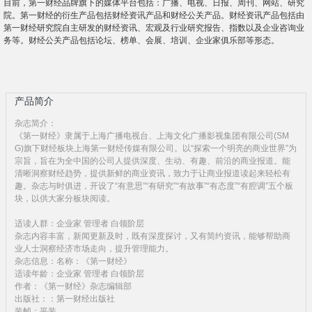
目前，第一财经品牌旗下的媒体平台包括：广播、电视、日报、周刊、网站、研究
院。第一财经的衍生产品包括财经资讯产品和财经公关产品。财经资讯产品包括由
第一财经研究院自主研发的财经资讯、宏观及行业研究报告、指数以及企业咨询业
务等。财经公关产品包括论坛、榜单、会展、培训、企业家俱乐部等形态。
产品简介
杂志简介：
《第一财经》隶属于上海广播电视台、上海文化广播影视集团有限公司(SM
G)旗下财经板块上海第一财经传媒有限公司。以“探索一个明亮的商业世界”为
宗旨，旨在为全中国的公司人提供深度、生动、有趣、前沿的商业报道。能
清晰洞察财经趋势，提供新鲜的商业资讯，致力于让商业报道读起来轻松有
趣。杂志与时俱进，开设了“有意思”“有研究”“有故事”“有态度”“有腔调”五个板
块，以供大家分板块阅读。
适读人群：企业家 管理者 白领阶层
杂志内容丰富，新闻更新及时，既有深度探讨，又有简约资讯，能够帮助商
业人士洞察经济市场走向，提升管理能力。
杂志信息：名称：《第一财经》
适读年龄：企业家 管理者 白领阶层
作者：《第一财经》杂志编辑部
出版社：：第一财经出版社
装帧：平装