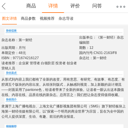
商品
详情
评价
问答
图文详情
商品参数
视频推荐
杂志导读
出版单位：《第一财经》杂志
杂志名称：第一财经
编辑部
出版周期：月刊
期数：12
单期定价：48元
国内刊号:CN31-2163/F8
ISBN：9771674216127
杂志社：第一财经
读者推荐：企业家 管理者 白领阶层 投资者 创业者
营销人员
从形式到内容上我们都有了全新的改变。用有意思、有研究、有故事、有态度、有
腔调五个版块的内容出发。从纸张到版式，从触感到视觉，加上新颖的设计潮流
——封面采用了pantone色，给读者带来了全新的体验。让读者一眼认出这本颜值
在线、内容在线、品质在线的新杂志。总而言之：我们想让杂志变得值得收藏。
隶属于上海广播电视台、上海文化广播影视集团有限公司（SMG）旗下财经板块上
海第一财经传媒有限公司。以“探索一个明亮的商业世界”为宗旨，旨在为全中国的
公司人提供深度、生动、有趣、前沿的商业报道。