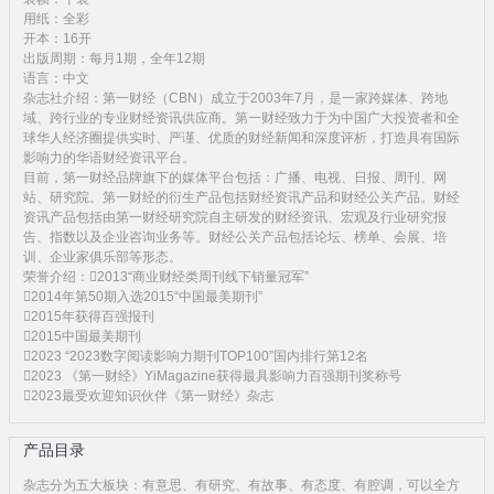
用纸：全彩
开本：16开
出版周期：每月1期，全年12期
语言：中文
杂志社介绍：第一财经（CBN）成立于2003年7月，是一家跨媒体、跨地
域、跨行业的专业财经资讯供应商。第一财经致力于为中国广大投资者和全
球华人经济圈提供实时、严谨、优质的财经新闻和深度评析，打造具有国际
影响力的华语财经资讯平台。
目前，第一财经品牌旗下的媒体平台包括：广播、电视、日报、周刊、网
站、研究院。第一财经的衍生产品包括财经资讯产品和财经公关产品。财经
资讯产品包括由第一财经研究院自主研发的财经资讯、宏观及行业研究报
告、指数以及企业咨询业务等。财经公关产品包括论坛、榜单、会展、培
训、企业家俱乐部等形态。
荣誉介绍：2013“商业财经类周刊线下销量冠军”
2014年第50期入选2015“中国最美期刊”
2015年获得百强报刊
2015中国最美期刊
2023 “2023数字阅读影响力期刊TOP100”国内排行第12名
2023 《第一财经》YiMagazine获得最具影响力百强期刊奖称号
2023最受欢迎知识伙伴《第一财经》杂志
产品目录
杂志分为五大板块：有意思、有研究、有故事、有态度、有腔调，可以全方