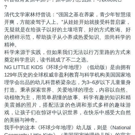
?
清代文学家林纾曾说：“强国之基在养蒙，青少年智慧须
开爽，方能凌驾于人上。”从娃娃开始就接受科普启蒙，
无疑就是在给孩子以好的土壤培育、好的方式教诲、好
的榜样示范，帮助孩子从小养成热爱知识、崇尚科学的
精神。
科学来源于实践，但如果我们无法以行万里路的方式来
奠定科学意识，读书就成了不二之选。
NG LITTLE KIDS《环球少年地理》（低幼版）是由拥有
129年历史的全球权威非盈利教育与科学机构美国国家地
理学会出品的幼儿科普桥梁杂志，为3~6岁以下儿童量身
打造。秉承探索世界、关爱地球的理念，内容以自然、
动植物为主，用简单易懂的故事、科学有趣的知识和精
美震撼的照片，搭配活泼的色调和形式多样的趣味游
戏，让孩子们在惊讶中认识世界，在快乐中感受大自然
的美丽与神奇。
我手中的这本《环球少年地理》幼儿版，则是《National