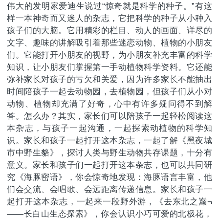
伟大的发明家爱迪生说过“惊奇就是科学的种子。”有这
样一本神奇而又迷人的杂志，它把科学的种子从小种入
孩子们的大脑。它用精彩的栏目、动人的画面、详尽的
文字、趣味的讲解吸引着那些迷恋动物、植物的小朋友
们。它能打开小朋友的视野，为小朋友补充丰富的科学
知识，让小朋友们掌握第一手动植物科学资料。它还能
弥补家长对孩子的亏欠和关爱，因为许多家长不能抽出
时间陪孩子一起去动物园，去植物园，但孩子们从小对
动物、植物却充满了好奇，心中有许多疑问得不到解
答。怎么办？其实，家长们可以陪孩子一起轻松阅读这
本杂志，与孩子一起沟通，一起探索动植物的科学知
识。家长和孩子一起打开这本杂志，一起了解《黑夜城
市中野生貉》，探讨人类与野生动物共存课题，十分有
意义。家长和孩子们一起打开这本杂志，也可以共同研
究《海豚密语》，你会惊奇地发现：海豚语言丰富，他
们会交流、会唱歌、会远距离传递信息。家长和孩子一
起打开这本杂志，一起来一段野外游，《去东北之巅¬
——长白山生态探索》，你会认识小巧可爱的北极花，