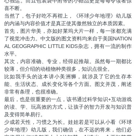
心独运。而且包装袋中附带的小赠品更是每每令读者惊
喜不断。
当然了，包子好吃不再褶上，《环球少年地理》幼儿版
的内涵与内容价值才是真正使其傲然独立的本质因素。
首先，图片华美，亦如好莱坞大片一样，每一张都充满
了视觉冲击力。中文版的图文资料均来自于美国NATION
AL GEOGRAPHIC LITTLE KIDS杂志，拥有一流的制作
水平。
其次，内容准确、专业，经得起推敲。虽然每一期都比
较薄，但介绍的动植物种类很多，知识点很全。
比如我手头的这本讲小美洲狮，就涉及了它的生存本
能、生活状态、成长变化等各个方面。图文并茂，阐述
非常有条理，也很准确。
最后，也是很重要的一点，该书通过科学知识+互动游戏
的读、学、玩高效的方式，让孩子的智力开发与知识普
及变得简单易行。
少成若天性，习惯之为长。娃娃若是可以从小看《环球
少年地理》幼儿版，我们确信，在不远的将来，他们必