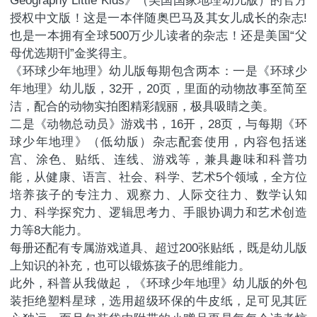
Geography Little Kids》（美国国家地理幼儿版）的官方
授权中文版！这是一本伴随奥巴马及其女儿成长的杂志!
也是一本拥有全球500万少儿读者的杂志！还是美国“父
母优选期刊”金奖得主。
《环球少年地理》幼儿版每期包含两本：一是《环球少
年地理》幼儿版，32开，20页，里面的动物故事至简至
洁，配合的动物实拍图精彩靓丽，极具吸睛之美。
二是《动物总动员》游戏书，16开，28页，与每期《环
球少年地理》（低幼版）杂志配套使用，内容包括迷
宫、涂色、贴纸、连线、游戏等，兼具趣味和科普功
能，从健康、语言、社会、科学、艺术5个领域，全方位
培养孩子的专注力、观察力、人际交往力、数学认知
力、科学探究力、逻辑思考力、手眼协调力和艺术创造
力等8大能力。
每册还配有专属游戏道具、超过200张贴纸，既是幼儿版
上知识的补充，也可以锻炼孩子的思维能力。
此外，科普从我做起，《环球少年地理》幼儿版的外包
装拒绝塑料星球，选用超级环保的牛皮纸，足可见其匠