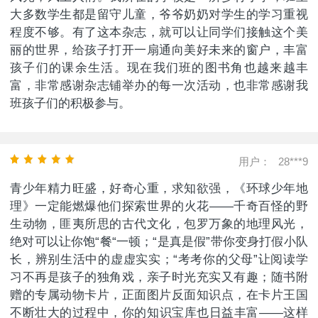
大多数学生都是留守儿童，爷爷奶奶对学生的学习重视
程度不够。有了这本杂志，就可以让同学们接触这个美
丽的世界，给孩子打开一扇通向美好未来的窗户，丰富
孩子们的课余生活。现在我们班的图书角也越来越丰
富，非常感谢杂志铺举办的每一次活动，也非常感谢我
班孩子们的积极参与。
用户：
28***9
青少年精力旺盛，好奇心重，求知欲强，《环球少年地
理》一定能燃爆他们探索世界的火花——千奇百怪的野
生动物，匪夷所思的古代文化，包罗万象的地理风光，
绝对可以让你饱“餐“一顿；“是真是假”带你变身打假小队
长，辨别生活中的虚虚实实；“考考你的父母”让阅读学
习不再是孩子的独角戏，亲子时光充实又有趣；随书附
赠的专属动物卡片，正面图片反面知识点，在卡片王国
不断壮大的过程中，你的知识宝库也日益丰富——这样