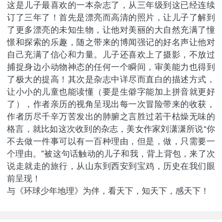
这是儿子最喜欢的一本杂志了，从三年级到这已经连续
订了三年了！首先是漂亮而高清的照片，让儿子了解到
了更多漂亮的未知生物，让他对美丽的大自然充满了憧
憬和探索的乐趣，随之带来的博闻强记的好名声让他对
自己充满了信心和力量。儿子还喜欢上了摄影，不放过
捕捉身边小动物神态的任何一个瞬间，审美能力也得到
了极大的提高！其次是杂志中详尽而直白的描述方式，
让小小的儿童也能读懂（要是生僻字能加上拼音就更好
了），作者亲历的视角呈现出每一次冒险带来的收获，
作者历尽千辛万苦发出的肺腑之言胜过若干枯燥无味的
格言，就比如这次收到的杂志，美女作家刘潇潇所说“你
不去做一件事可以有一百种理由，但是，做，只需要一
个理由。”被这句话触动的儿子和我，背上背包，来了次
说走就走的旅行，从山东到西安到宝鸡，历史在我们眼
前呈现！
与《环球少年地理》为伴，看天下，知天下，感天下！