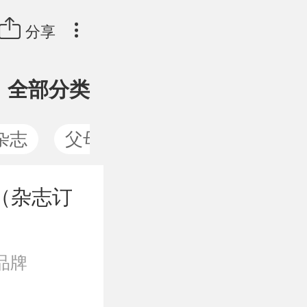
分享
全部分类
杂志
父母读物
卡通动漫
绘
（杂志订
品牌