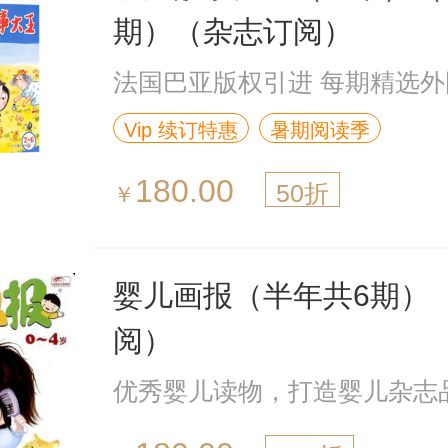
期）（杂志订阅）
法国巴亚版权引进 每期精选
Vip 续订特惠
暑期阅读季
180.00
50折
￥
婴儿画报（半年共6期）
阅）
优秀婴儿读物，打造婴儿杂志