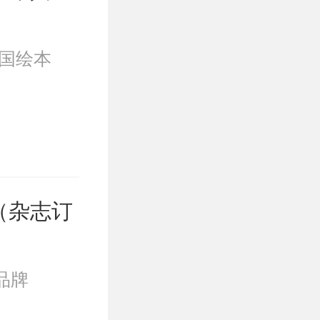
外国绘本
（杂志订
品牌