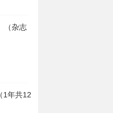
）（杂志
1年共12