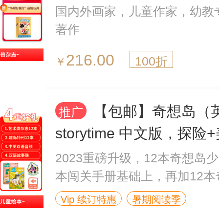
国内外画家，儿童作家，幼教
著作
216.00
100折
￥
【包邮】奇想岛（
推广
storytime 中文版，探
+自然+创作手册）（1年
2023重磅升级，12本奇想岛少
每月5本）+赠送阅读助手
本闯关手册基础上，再加12本
科普，超值订阅
Vip 续订特惠
暑期阅读季