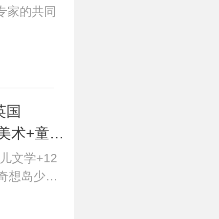
专家的共同
英国
险+美术+童话
共12期，
儿文学+12
奇想岛少儿