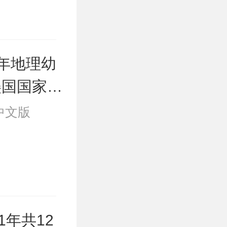
年地理幼
美国国家地
12期）
 中文版
年共12