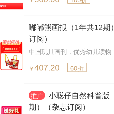
100折
￥
嘟嘟熊画报（1年共12期
订阅）
中国玩具画刊，优秀幼儿读物
407.20
60折
￥
小聪仔自然科普版（
推广
期）（杂志订阅）