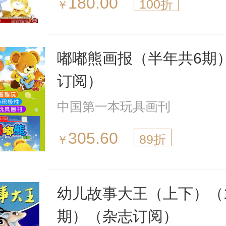
180.00
100折
￥
嘟嘟熊画报（半年共6期
订阅）
中国第一本玩具画刊
305.60
89折
￥
幼儿故事大王（上下）（
期）（杂志订阅）