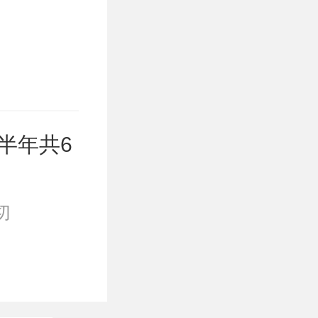
半年共6
切