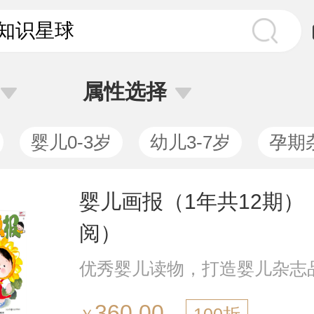
属性选择
婴儿0-3岁
幼儿3-7岁
孕期
婴儿画报（1年共12期）
阅）
优秀婴儿读物，打造婴儿杂志
360.00