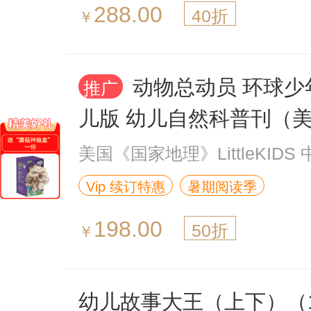
288.00
40折
￥
动物总动员 环球少
推广
儿版 幼儿自然科普刊（
理幼儿版中文版）（1年共
美国《国家地理》LittleKIDS
（杂志订阅）
Vip 续订特惠
暑期阅读季
198.00
50折
￥
幼儿故事大王（上下）（1