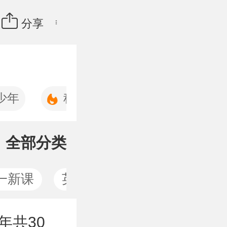
分享
少年
科学家
少年人文地理
全部分类
一新课
英语周报六年级P
英语
年共30