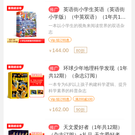
英语街小学生英语（英语街
推广
小学版）（中英双语）（1年共12
期）（杂志订阅）
一本以小学生的视角来阅读世界的双语杂
志
Vip 续订特惠
144.00
80折
￥
环球少年地理科学发现（1年
推广
共12期）（杂志订阅）
一本专为6岁以上孩子构建科学逻辑、提升
科学素养的科普杂志
Vip 续订特惠
满200减100
162.00
90折
￥
天文爱好者（1年共12期）
推广
（杂志订阅）+礼品-天文爱好者星