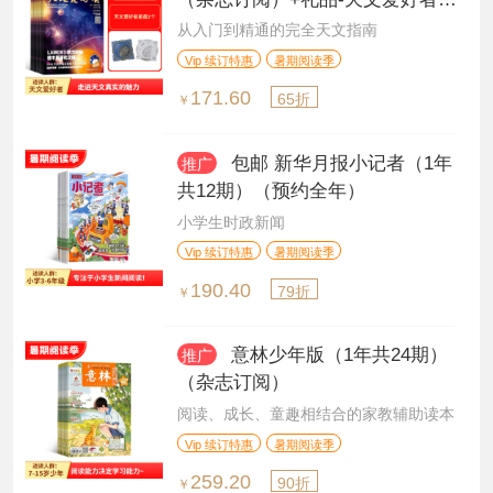
盘
从入门到精通的完全天文指南
Vip 续订特惠
暑期阅读季
171.60
65折
￥
包邮 新华月报小记者（1年
推广
共12期）（预约全年）
小学生时政新闻
Vip 续订特惠
暑期阅读季
190.40
79折
￥
意林少年版（1年共24期）
推广
（杂志订阅）
阅读、成长、童趣相结合的家教辅助读本
Vip 续订特惠
暑期阅读季
259.20
90折
￥