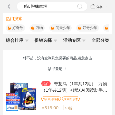
分享
热门搜索
好奇号
万物
问天少年
好奇少年
科
综合排序
促销选择
活动专区
全部分类
对不起，没有查询到您需要的商品,请您点击
缺书登记
！
奇想岛（1年共12期）+万物
推广
（1年共12期）+赠送AI阅读助手
（组合订阅）
Vip 续订特惠
暑期阅读季
516.00
43折
￥