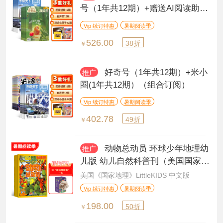
号（1年共12期）+赠送AI阅读助手
（组合订阅）
Vip 续订特惠
暑期阅读季
526.00
38折
￥
好奇号（1年共12期）+米小
推广
圈(1年共12期）（组合订阅）
Vip 续订特惠
暑期阅读季
402.78
49折
￥
动物总动员 环球少年地理幼
推广
儿版 幼儿自然科普刊（美国国家地
理幼儿版中文版）（1年共12期）
美国《国家地理》LittleKIDS 中文版
（杂志订阅）
Vip 续订特惠
暑期阅读季
198.00
50折
￥