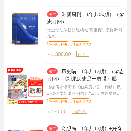
财新周刊（1年共50期）（杂
推广
志订阅）
专业专注深耕财经领域 真相真知挖掘新闻
热点
Vip 续订特惠
暑期阅读季
1,300.00
65折
￥
历史喵（1年共12期）（杂志
推广
订阅）《如果历史是一群喵》肥志
创作团队出品
热销历史漫画书《如果历史是一群喵》肥
志创作团队出品的同名杂志，风趣幽默的
学历史
Vip 续订特惠
暑期阅读季
180.00
100折
￥
奇想岛（1年共12期）+好奇
推广