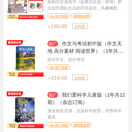
创作团队出品
热销历史漫画书《如果历史是一群喵》肥
志创作团队出品的同名杂志，风趣幽默的
学历史
Vip 续订特惠
暑期阅读季
180.00
100折
￥
作文与考试初中版（作文天
推广
地 高分素材 阅读世界）（1年共36
期）（杂志订阅）
快乐作文、高分考试
Vip 续订特惠
216.00
100折
￥
我们爱科学儿童版（1年共12
推广
期）（杂志订阅）
激发创造灵感，启迪科学智慧，培养科学
素质
Vip 续订特惠
暑期阅读季