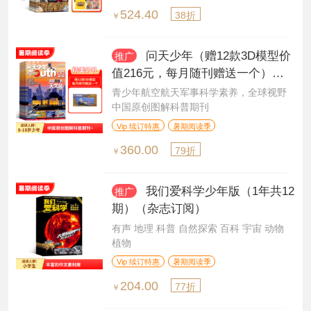
524.40
38折
￥
问天少年（赠12款3D模型价
推广
值216元，每月随刊赠送一个）（1
年共12期）（杂志订阅）
青少年航空航天军事科学素养，全球视野
中国原创图解科普期刊
Vip 续订特惠
暑期阅读季
360.00
79折
￥
我们爱科学少年版（1年共12
推广
期）（杂志订阅）
有声 地理 科普 自然探索 百科 宇宙 动物
植物
Vip 续订特惠
暑期阅读季
204.00
77折
￥