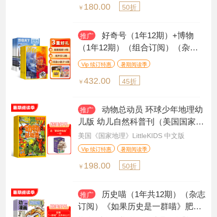
180.00
50折
￥
好奇号（1年12期）+博物
推广
（1年12期）（组合订阅）（杂志
订阅）
Vip 续订特惠
暑期阅读季
432.00
45折
￥
动物总动员 环球少年地理幼
推广
儿版 幼儿自然科普刊（美国国家地
理幼儿版中文版）（1年共12期）
美国《国家地理》LittleKIDS 中文版
（杂志订阅）
Vip 续订特惠
暑期阅读季
198.00
50折
￥
历史喵（1年共12期）（杂志
推广
订阅）《如果历史是一群喵》肥志