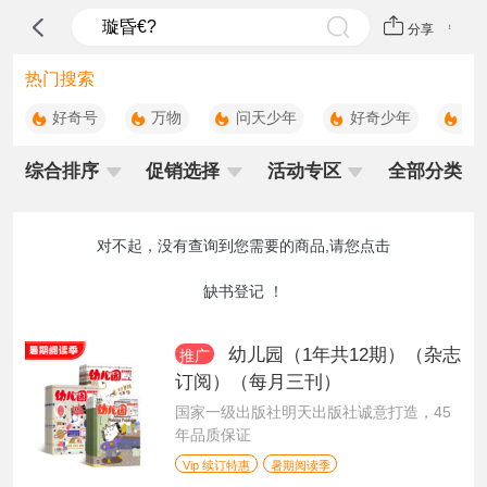
分享
热门搜索
好奇号
万物
问天少年
好奇少年
科
综合排序
促销选择
活动专区
全部分类
对不起，没有查询到您需要的商品,请您点击
缺书登记
！
幼儿园（1年共12期）（杂志
推广
订阅）（每月三刊）
国家一级出版社明天出版社诚意打造，45
年品质保证
Vip 续订特惠
暑期阅读季