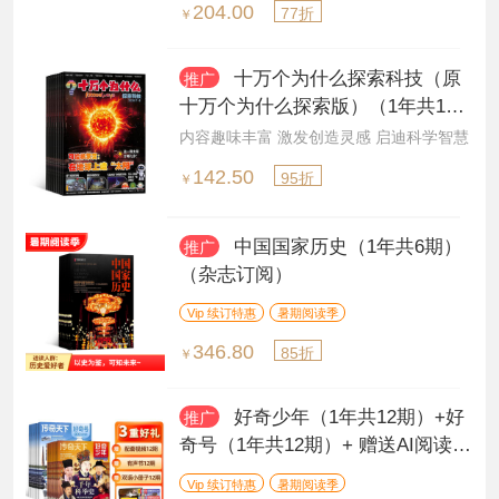
204.00
77折
￥
十万个为什么探索科技（原
推广
十万个为什么探索版）（1年共12
期）（杂志订阅）
内容趣味丰富 激发创造灵感 启迪科学智慧
142.50
95折
￥
中国国家历史（1年共6期）
推广
（杂志订阅）
Vip 续订特惠
暑期阅读季
346.80
85折
￥
好奇少年（1年共12期）+好
推广
奇号（1年共12期）+ 赠送AI阅读助
手（杂志订阅）
Vip 续订特惠
暑期阅读季