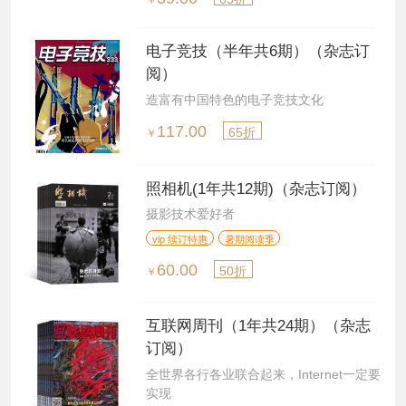
电子竞技（半年共6期）（杂志订
阅）
造富有中国特色的电子竞技文化
117.00
65折
￥
照相机(1年共12期)（杂志订阅）
摄影技术爱好者
vip 续订特惠
暑期阅读季
60.00
50折
￥
互联网周刊（1年共24期）（杂志
订阅）
全世界各行各业联合起来，Internet一定要
实现