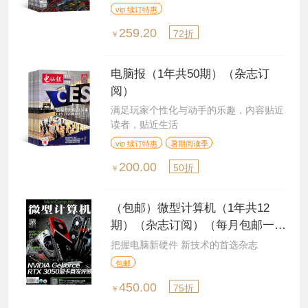
vip 续订特惠
259.20
72折
￥
电脑报（1年共50期）（杂志订
阅）
满足玩家个性化与动手的乐趣，内容贴近
读者，贴近生活
vip 续订特惠
暑期阅读季
200.00
50折
￥
（包邮）微型计算机（1年共12
期）（杂志订阅）（每月包邮一
次）
把握电脑新硬件 新技术的首选杂志
包邮
450.00
75折
￥