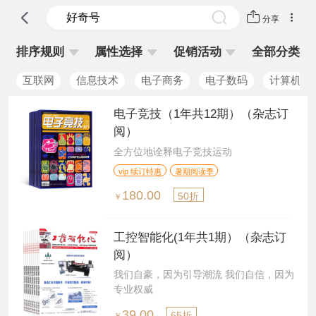
分享
排序规则
属性选择
促销活动
全部分类
互联网
信息技术
电子商务
电子数码
计算机
电子竞技（1年共12期）（杂志订
阅）
全方位地诠释电子竞技运动
vip 续订特惠
暑期阅读季
180.00
50折
￥
工控智能化(1年共1期）（杂志订
阅）
我们自豪，因为引导潮流 我们自信，因为
专业权威
39.00
65折
￥