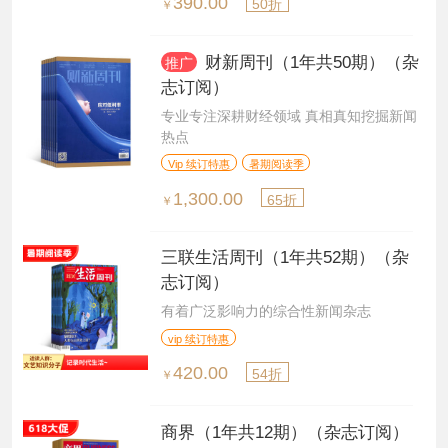
390.00
50折
￥
财新周刊（1年共50期）（杂
推广
志订阅）
专业专注深耕财经领域 真相真知挖掘新闻
热点
Vip 续订特惠
暑期阅读季
1,300.00
65折
￥
三联生活周刊（1年共52期）（杂
志订阅）
有着广泛影响力的综合性新闻杂志
vip 续订特惠
420.00
54折
￥
商界（1年共12期）（杂志订阅）