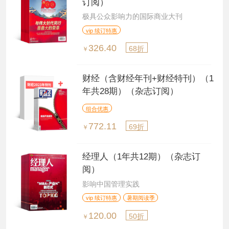
订阅）
极具公众影响力的国际商业大刊
vip 续订特惠
326.40
68折
￥
财经（含财经年刊+财经特刊）（1
年共28期）（杂志订阅）
组合优惠
772.11
69折
￥
经理人（1年共12期）（杂志订
阅）
影响中国管理实践
vip 续订特惠
暑期阅读季
120.00
50折
￥