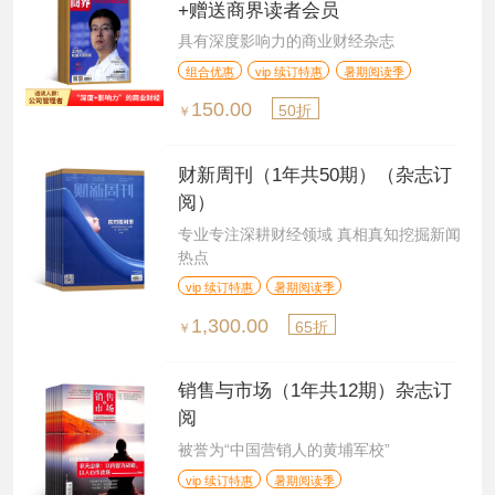
+赠送商界读者会员
具有深度影响力的商业财经杂志
组合优惠
vip 续订特惠
暑期阅读季
150.00
50折
￥
财新周刊（1年共50期）（杂志订
阅）
专业专注深耕财经领域 真相真知挖掘新闻
热点
vip 续订特惠
暑期阅读季
1,300.00
65折
￥
销售与市场（1年共12期）杂志订
阅
被誉为“中国营销人的黄埔军校”
vip 续订特惠
暑期阅读季