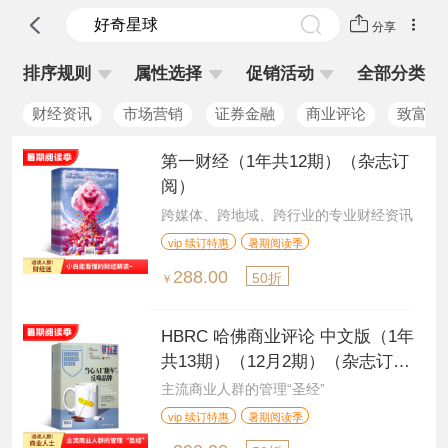
分享
排序规则
属性选择
促销活动
全部分类
财经资讯
市场营销
证券金融
商业评论
致富理
第一财经（1年共12期）（杂志订
阅）
跨媒体、跨地域、跨行业的专业财经资讯
vip 续订特惠
暑期阅读季
288.00
50折
￥
HBRC 哈佛商业评论 中文版（1年
共13期）（12月2期）（杂志订
阅）
主流商业人群的管理“圣经”
vip 续订特惠
暑期阅读季