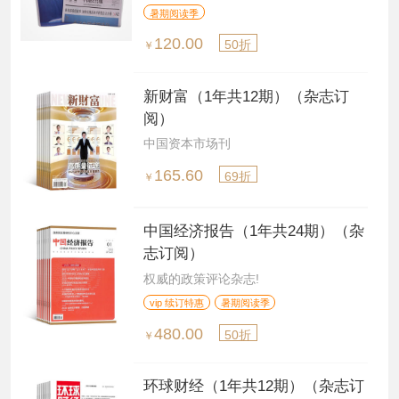
暑期阅读季
120.00
50折
￥
新财富（1年共12期）（杂志订
阅）
中国资本市场刊
165.60
69折
￥
中国经济报告（1年共24期）（杂
志订阅）
权威的政策评论杂志!
vip 续订特惠
暑期阅读季
480.00
50折
￥
环球财经（1年共12期）（杂志订