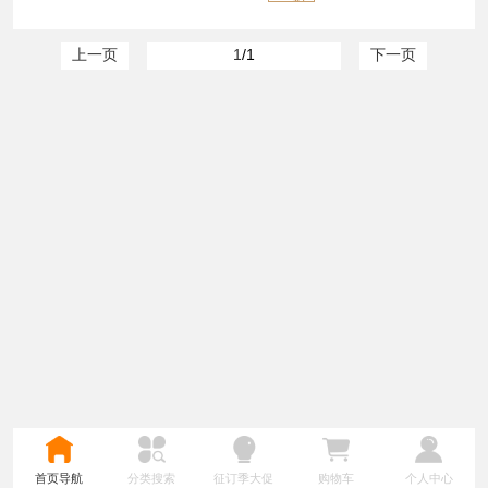
上一页
1
/1
下一页
首页导航
分类搜索
征订季大促
购物车
个人中心