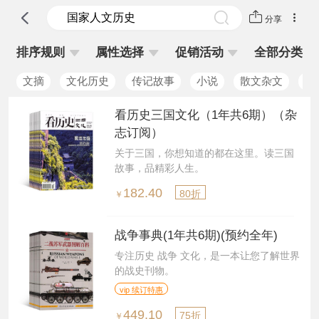
分享
排序规则
属性选择
促销活动
全部分类
文摘
文化历史
传记故事
小说
散文杂文
生
看历史三国文化（1年共6期）（杂
志订阅）
关于三国，你想知道的都在这里。读三国
故事，品精彩人生。
182.40
80折
￥
战争事典(1年共6期)(预约全年)
专注历史 战争 文化，是一本让您了解世界
的战史刊物。
vip 续订特惠
449.10
75折
￥