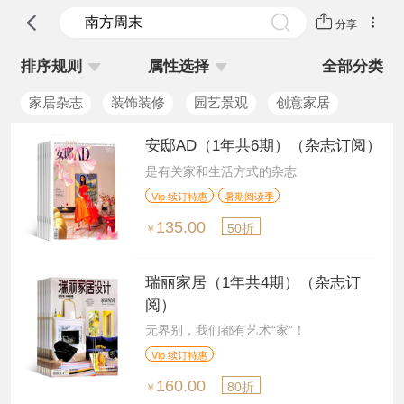
分享
排序规则
属性选择
全部分类
家居杂志
装饰装修
园艺景观
创意家居
安邸AD（1年共6期）（杂志订阅）
是有关家和生活方式的杂志
Vip 续订特惠
暑期阅读季
135.00
50折
￥
瑞丽家居（1年共4期）（杂志订
阅）
无界别，我们都有艺术“家”！
Vip 续订特惠
160.00
80折
￥