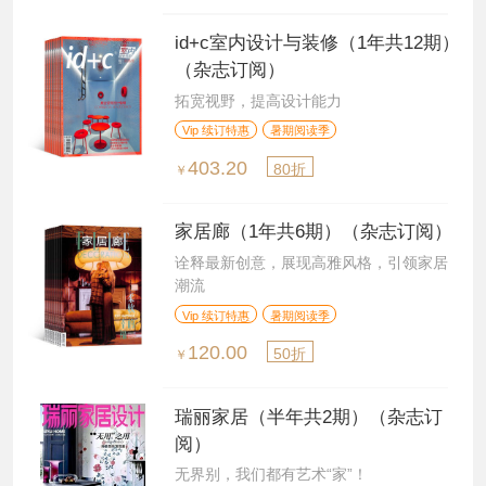
id+c室内设计与装修（1年共12期）
（杂志订阅）
拓宽视野，提高设计能力
Vip 续订特惠
暑期阅读季
403.20
80折
￥
家居廊（1年共6期）（杂志订阅）
诠释最新创意，展现高雅风格，引领家居
潮流
Vip 续订特惠
暑期阅读季
120.00
50折
￥
瑞丽家居（半年共2期）（杂志订
阅）
无界别，我们都有艺术“家”！