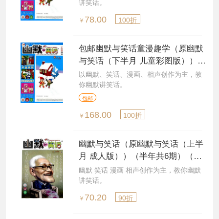
讲笑话。
78.00
100折
￥
包邮幽默与笑话童漫趣学（原幽默
与笑话（下半月 儿童彩图版））
（1年共12期）（杂志订阅）
以幽默、笑话、漫画、相声创作为主，教
你幽默讲笑话。
包邮
168.00
100折
￥
幽默与笑话（原幽默与笑话（上半
月 成人版））（半年共6期）（杂
志订阅）
幽默 笑话 漫画 相声创作为主，教你幽默
讲笑话。
70.20
90折
￥