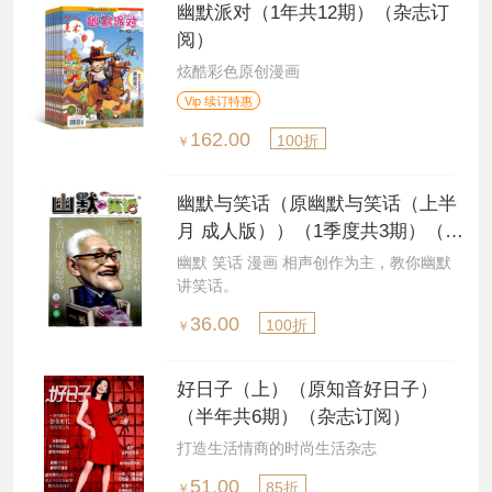
幽默派对（1年共12期）（杂志订
阅）
炫酷彩色原创漫画
Vip 续订特惠
162.00
100折
￥
幽默与笑话（原幽默与笑话（上半
月 成人版））（1季度共3期）（杂
志订阅）
幽默 笑话 漫画 相声创作为主，教你幽默
讲笑话。
36.00
100折
￥
好日子（上）（原知音好日子）
（半年共6期）（杂志订阅）
打造生活情商的时尚生活杂志
51.00
85折
￥