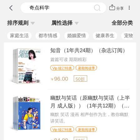
分享
排序规则
属性选择
全部分类
家庭生活
都市情感
婚姻爱情
健康养生
宠物饲
知音（1年共24期）（杂志订阅）
篇篇可读 期期精彩
Vip 续订特惠
暑期阅读季
96.00
50折
￥
幽默与笑话（原幽默与笑话（上半
月 成人版））（1年共12期）（杂
志订阅）
幽默 笑话 漫画 相声创作为主，教你幽默
讲笑话。
Vip 续订特惠
暑期阅读季