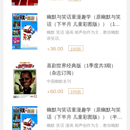
幽默与笑话童漫趣学（原幽默与笑
话（下半月 儿童彩图版））（1季
度共3期）（杂志订阅）
幽默 笑话 漫画 相声创作为主，教你幽默
讲笑话。
36.00
100折
￥
喜剧世界经典版（1季度共3期）
（杂志订阅）
中国幽默名刊
60.00
100折
￥
幽默与笑话童漫趣学（原幽默与笑
话（下半月 儿童彩图版））（半年
共6期）（杂志订阅）
幽默 笑话 漫画 相声创作为主，教你幽默