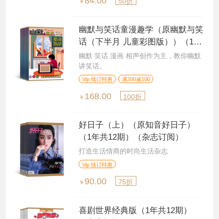
84.00
50折
￥
幽默与笑话童漫趣学（原幽默与笑
话（下半月 儿童彩图版））（1年
共12期）（杂志订阅）
幽默 笑话 漫画 相声创作为主，教你幽默
讲笑话。
Vip 续订特惠
满200减100
168.00
100折
￥
好日子（上）（原知音好日子）
（1年共12期）（杂志订阅）
打造生活情商的时尚生活杂志
Vip 续订特惠
90.00
75折
￥
喜剧世界经典版（1年共12期）