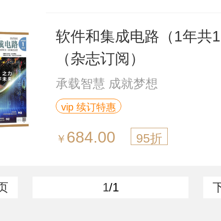
软件和集成电路（1年共1
（杂志订阅）
承载智慧 成就梦想
vip 续订特惠
684.00
95折
￥
页
1
/1