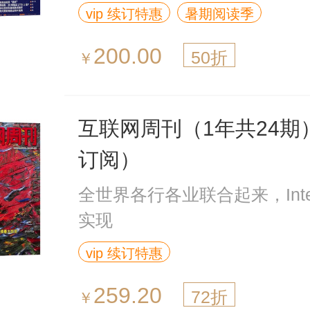
vip 续订特惠
暑期阅读季
200.00
50折
￥
互联网周刊（1年共24期
订阅）
全世界各行各业联合起来，Inte
实现
vip 续订特惠
259.20
72折
￥