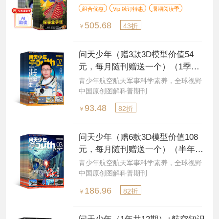
（杂志订阅）
组合优惠
Vip 续订特惠
暑期阅读季
505.68
43折
￥
问天少年（赠3款3D模型价值54
元，每月随刊赠送一个）（1季度
共3期）（杂志订阅）
青少年航空航天军事科学素养，全球视野
中国原创图解科普期刊
93.48
82折
￥
问天少年（赠6款3D模型价值108
元，每月随刊赠送一个）（半年共
6期）（杂志订阅）
青少年航空航天军事科学素养，全球视野
中国原创图解科普期刊
186.96
82折
￥