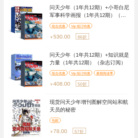
问天少年（1年共12期）+小哥白尼
军事科学画报（1年共12期）（杂
志订阅）
组合优惠
Vip 续订特惠
530.00
86折
￥
问天少年（1年共12期）+知识就是
力量（1年共12期）（杂志订阅）
组合优惠
Vip 续订特惠
暑期阅读季
408.00
50折
￥
现货问天少年增刊图解空间站和航
天员的秘密
包邮
78.00
57折
￥