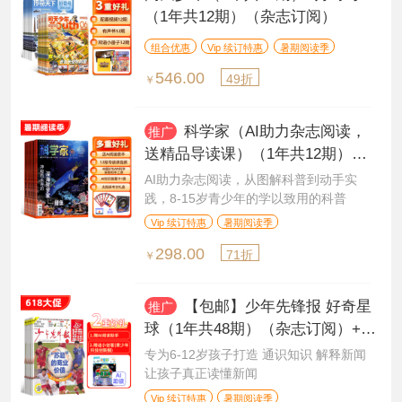
（1年共12期）（杂志订阅）
组合优惠
Vip 续订特惠
暑期阅读季
546.00
49折
￥
科学家（AI助力杂志阅读，
推广
送精品导读课）（1年共12期）
（杂志订阅）+AI知识能量卡
AI助力杂志阅读，从图解科普到动手实
践，8-15岁青少年的学以致用的科普
Vip 续订特惠
暑期阅读季
298.00
71折
￥
【包邮】少年先锋报 好奇星
推广
球（1年共48期）（杂志订阅）+赠
送AI阅读助手
专为6-12岁孩子打造 通识知识 解释新闻
让孩子真正读懂新闻
Vip 续订特惠
暑期阅读季