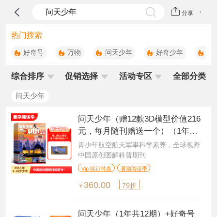
分享
热门搜索
好奇号
万物
问天少年
好奇少年
科
综合排序
促销选择
活动专区
全部分类
问天少年
问天少年（赠12款3D模型价值216
元，每月随刊赠送一个）（1年共
12期）（杂志订阅）
青少年航空航天军事科学素养，全球视野
中国原创图解科普期刊
Vip 续订特惠
暑期阅读季
360.00
79折
￥
问天少年（1年共12期）+好奇号