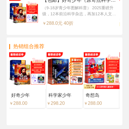
【包邮】好奇少年（原奇点科学）
（Science Illustrated 中文版）（1
（9-18岁青少年图解科普） 2025重磅升
级，12本前沿科学杂志，再加12本人文知
年共12期24本，科学版+历史版）
识杂志，超值订阅
+赠送AI阅读助手
288.0元 40折
￥
热销组合推荐
好奇少年
科学家少年
奇想岛
好
288.00
298.20
288.00
18
￥
￥
￥
￥