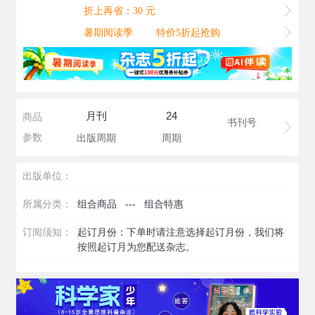
折上再省：30 元
暑期阅读季
特价5折起抢购
月刊
24
商品
书刊号
参数
出版周期
周期
出版单位：
所属分类：
组合商品
---
组合特惠
订阅须知：
起订月份：下单时请注意选择起订月份，我们将
按照起订月为您配送杂志。