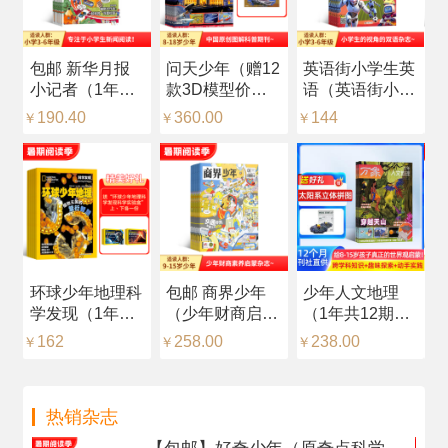
包邮 新华月报
问天少年（赠12
英语街小学生英
科
小记者（1年共
款3D模型价值
语（英语街小学
杂
12期）（预约全
216元，每月随
版）（中英双
品
190.40
360.00
144
2
￥
￥
￥
￥
年）
刊赠送一个）
语）（1年共12
年
（1年共12期）
期）（杂志订
志
（杂志订阅）
阅）
识
环球少年地理科
包邮 商界少年
少年人文地理
【
学发现（1年共
（少年财商启
（1年共12期）
（
12期）（杂志订
蒙）（1年共12
（杂志订阅）
中
162
258.00
238.00
2
￥
￥
￥
￥
阅）
期）（杂志订
+
阅）
然
（
热销杂志
每
阅