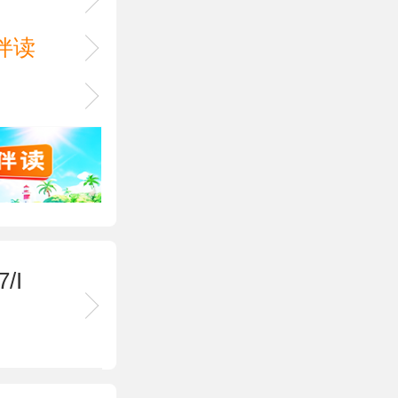
伴读
/I