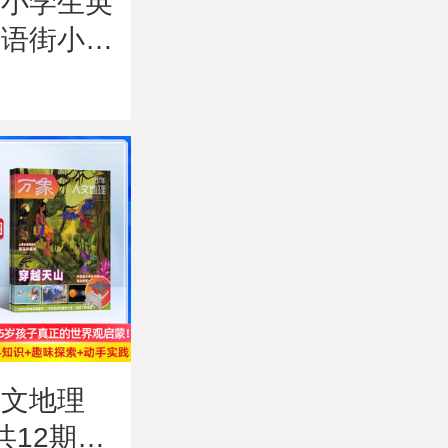
街小学生英
科学家（AI助力
历史
英语街小学
杂志阅读，送精
12
（中英双
品导读课）（1
阅）
298.00
180
￥
￥
1年共12
年共12期）（杂
是一
（杂志订
志订阅）+AI知
创作
识能量卡
人文地理
【包邮】奇想岛
【包
共12期）
（英国storytime
年（