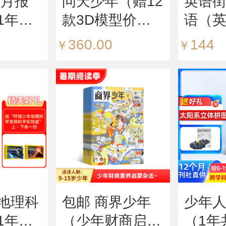
华月报
问天少年（赠12
英语
1年共
款3D模型价值
语（
（预约全
216元，每月随
版）
360.00
144
￥
￥
刊赠送一个）
语）（
（1年共12期）
期）
（杂志订阅）
阅）
地理科
包邮 商界少年
少年
1年共
（少年财商启
（1年