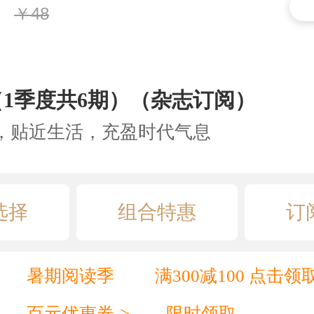
￥48
1季度共6期）（杂志订阅）
，贴近生活，充盈时代气息
选择
组合特惠
订
暑期阅读季
满300减100 点击领
百元优惠券->
限时领取