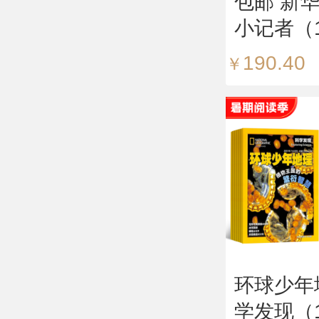
包邮 新
小记者（
12期）
190.40
￥
年）
环球少年
学发现（