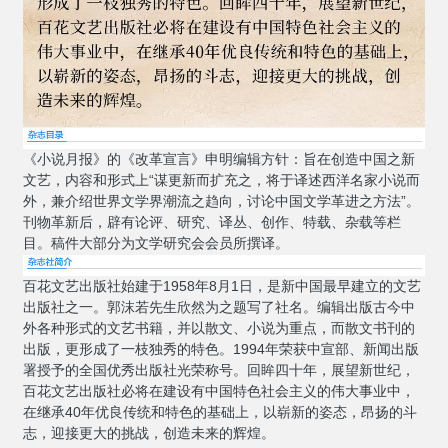
《小说月报》的《改革宣言》申明编辑方针：旨在创造中国之新
文艺，内容和形式上“谋更新而扩充之，将于译述西洋名家小说而
外，兼介绍世界文学界潮流之趋向，讨论中国文学革进之方法”。
刊物革新后，辟有论评、研究、译丛、创作、特载、杂载等栏
目。稿件大部分为文学研究会会员所撰译。
百花文艺出版社始建于1958年8月1日，是新中国最早建立的文艺
出版社之一。郭沫若先生欣然为之题写了社名。编辑出版古今中
外各种形式的文艺书籍，并以散文、小说为重点，而散文书刊的
出版，更形成了一枝独秀的特色。1994年荣获中宣部、新闻出版
署授予的全国优秀出版社光荣称号。回眸四十年，展望新世纪，
百花文艺出版社必将在建设有中国特色社会主义的伟大事业中，
在继承40年优良传统和特色的基础上，以崭新的姿态，昂扬的斗
志，迎接更大的挑战，创造未来的辉煌。