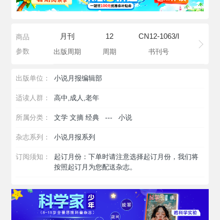
月刊
12
CN12-1063/I
商品
参数
出版周期
周期
书刊号
出版单位：
小说月报编辑部
适读人群：
高中,成人,老年
所属分类：
文学 文摘 经典
---
小说
杂志系列：
小说月报系列
订阅须知：
起订月份：下单时请注意选择起订月份，我们将
按照起订月为您配送杂志。