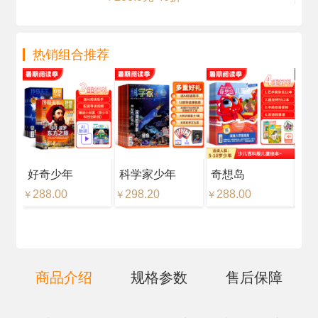
热销组合推荐
好奇少年
科学家少年
奇想岛
好
288.00
298.20
288.00
18
￥
￥
￥
￥
商品介绍
规格参数
售后保障