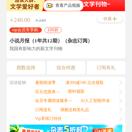
查看产品视频
收藏
240.00
￥
￥240
vip会员专享购
100折
小说月报（1年共12期）（杂志订阅）
我国有影响力的新文学刊物
期数选择
组合特惠
订阅有礼
活动促销
暑期阅读季
满300减100 点击领取
百元优惠券->
限时领取
会员专属阅读服务->
AI人工智能伴读
订阅送礼
满额送精美礼品
Vip享续订特价