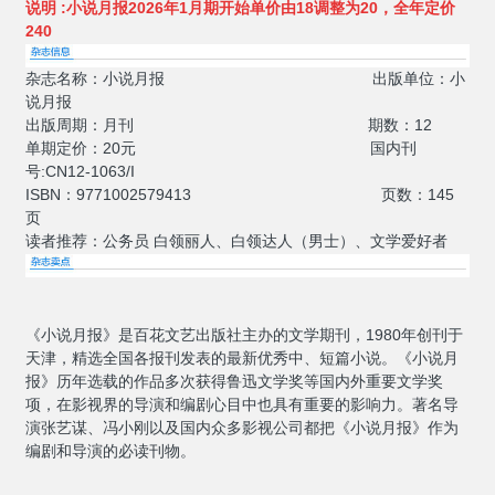
说明 :小说月报2026年1月期开始单价由18调整为20，全年定价
240
杂志名称：小说月报 出版单位：小
说月报
出版周期：月刊 期数：12
单期定价：20元 国内刊
号:CN12-1063/I
ISBN：9771002579413 页数：145
页
读者推荐：公务员 白领丽人、白领达人（男士）、文学爱好者
《小说月报》是百花文艺出版社主办的文学期
刊，1980年创刊于
天津，精选全国各报刊发表的
最新优秀中、短篇小说。
《小说月
报》历年选载的作品多次获得鲁迅文
学奖等国内外重要文学奖
项，在影视界的导演和
编剧心目中也具有重要的影响力。著名导
演张艺
谋、冯小刚以及国内众多影视公司都把《小说月
报》作为
编剧和导演的必读刊物。