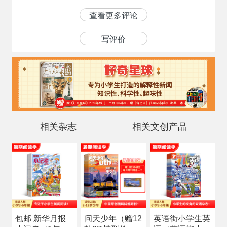
查看更多评论
写评价
相关杂志
相关文创产品
包邮 新华月报
问天少年（赠12
英语街小学生英
科