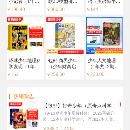
小记者（1年共
款3D模型价值
语（英语街小学
杂
12期）（预约全
216元，每月随
版）（中英双
品
190.40
360.00
144
2
￥
￥
￥
￥
年）
刊赠送一个）
语）（1年共12
年
（1年共12期）
期）（杂志订
志
（杂志订阅）
阅）
识
环球少年地理科
包邮 商界少年
少年人文地理
【
学发现（1年共
（少年财商启
（1年共12期）
（
12期）（杂志订
蒙）（1年共12
（杂志订阅）
中
162
258.00
238.00
2
￥
￥
￥
￥
阅）
期）（杂志订
+
阅）
然
（
热销杂志
每
阅
【包邮】好奇少年（原奇点科学）
（Science Illustrated 中文版）（1
（9-18岁青少年图解科普） 2025重磅升
级，12本前沿科学杂志，再加12本人文知
年共12期24本，科学版+历史版）
识杂志，超值订阅
+赠送AI阅读助手
288.0元 40折
￥