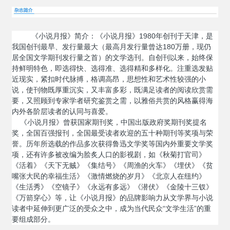
《小说月报》简介：
《小说月报》
1980年创刊于天津，是
我国创刊最早、发行量最大（最高月发行量曾达180万册，现仍
居全国文学期刊发行量之首）的文学选刊。自创刊以来，始终保
持鲜明特色，即选得快、选得准、选得精和多样化。注重选发贴
近现实，紧扣时代脉搏，格调高昂，思想性和艺术性较强的小
说，使刊物既厚重沉实，又丰富多彩，既满足读者的阅读欣赏需
要，又照顾到专家学者研究鉴赏之需，以雅俗共赏的风格赢得海
内外各阶层读者的认同与喜爱。
《小说月报》曾获国家期刊奖，中国出版政府奖期刊奖提名
奖，全国百强报刊，全国最受读者欢迎的五十种期刊等奖项与荣
誉。历年所选载的作品多次获得鲁迅文学奖等国内外重要文学奖
项，还有许多被改编为脍炙人口的影视剧，如《秋菊打官司》
《活着》《天下无贼》《集结号》《周渔的火车》《埋伏》《贫
嘴张大民的幸福生活》《激情燃烧的岁月》《北京人在纽约》
《生活秀》《空镜子》《永远有多远》《潜伏》《金陵十三钗》
《万箭穿心》等，让《小说月报》的品牌影响力从文学界与小说
读者中延伸到更广泛的受众之中，成为当代民众
“文学生活”的重
要组成部分。