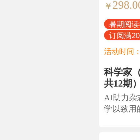
298.0
￥
暑期阅
订阅满2
活动时间：
科学家（
共12期
AI助力
学以致用