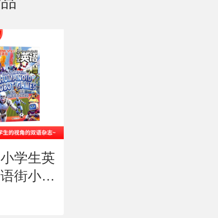
产品
街小学生英
科学家（AI助力
历史
英语街小学
杂志阅读，送精
12
（中英双
品导读课）（1
阅）
298.00
180
￥
￥
1年共12
年共12期）（杂
是一