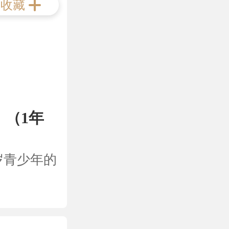
收藏
）（1年
岁青少年的