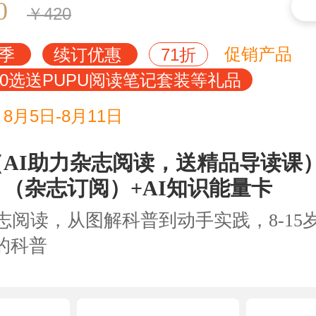
0
￥420
读季
续订优惠
71折
促销产品
00选送PUPU阅读笔记套装等礼品
8月5日-8月11日
AI助力杂志阅读，送精品导读课
）（杂志订阅）+AI知识能量卡
杂志阅读，从图解科普到动手实践，8-15
的科普