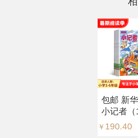
相
包邮 新
小记者（
12期）
190.40
￥
年）