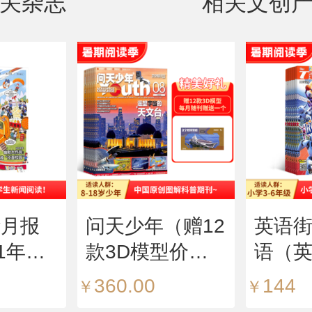
关杂志
相关文创
华月报
问天少年（赠12
英语
1年共
款3D模型价值
语（
（预约全
216元，每月随
版）
360.00
144
￥
￥
刊赠送一个）
语）（