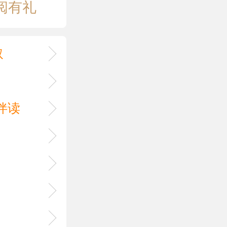
阅有礼
取
伴读