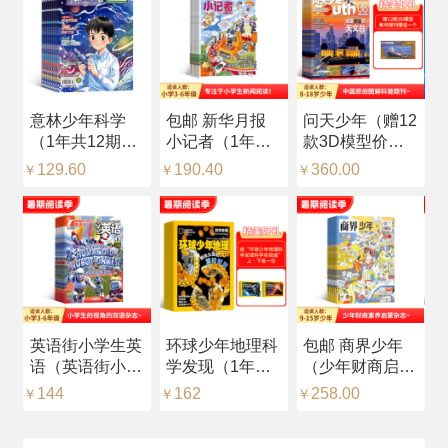
意林少年科学
包邮 新华月报
问天少年（赠12
少
（1年共12期）
小记者（1年共
款3D模型价值
（
（杂志订阅）
12期）（预约全
216元，每月随
（
129.60
190.40
360.00
2
￥
￥
￥
￥
年）
刊赠送一个）
（1年共12期）
（杂志订阅）
英语街小学生英
环球少年地理科
包邮 商界少年
【
语（英语街小学
学发现（1年共
（少年财商启
星
版）（中英双
12期）（杂志订
蒙）（1年共12
（
144
162
258.00
1
￥
￥
￥
￥
语）（1年共12
阅）
期）（杂志订
文
期）（杂志订
阅）
1