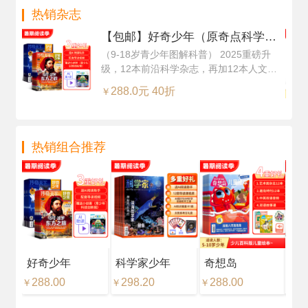
阅）
阅
热销杂志
读
能
【包邮】好奇少年（原奇点科学）
（Science Illustrated 中文版）（1
（9-18岁青少年图解科普） 2025重磅升
级，12本前沿科学杂志，再加12本人文知
年共12期24本，科学版+历史版）
识杂志，超值订阅
+赠送AI阅读助手
288.0元 40折
￥
热销组合推荐
好奇少年
科学家少年
奇想岛
好
288.00
298.20
288.00
18
￥
￥
￥
￥