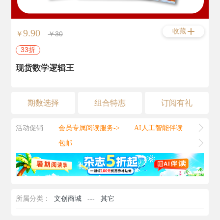
收藏
9.90
￥
￥30
33折
现货数学逻辑王
期数选择
组合特惠
订阅有礼
活动促销
会员专属阅读服务->
AI人工智能伴读
包邮
所属分类：
文创商城
---
其它