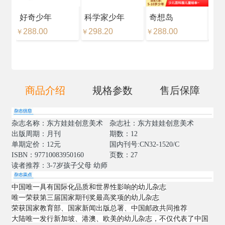
好奇少年
科学家少年
奇想岛
好
288.00
298.20
288.00
18
￥
￥
￥
￥
商品介绍
规格参数
售后保障
杂志名称：东方娃娃创意美术
杂志社：东方娃娃创意美术
出版周期：月刊
期数：12
单期定价：12元
国内刊号:CN32-1520/
C
ISBN：97710083950160
页数：2
7
读者推荐：3-7岁孩子父母 幼师
中国唯一具有国际化品质和世界性影响的幼儿杂志
唯一荣获第三届国家期刊奖最高奖项的幼儿杂志
荣获国家教育部、国家新闻出版总署、中国邮政共同推荐
大陆唯一发行新加坡、港澳、欧美的幼儿杂志，不仅代表了中国