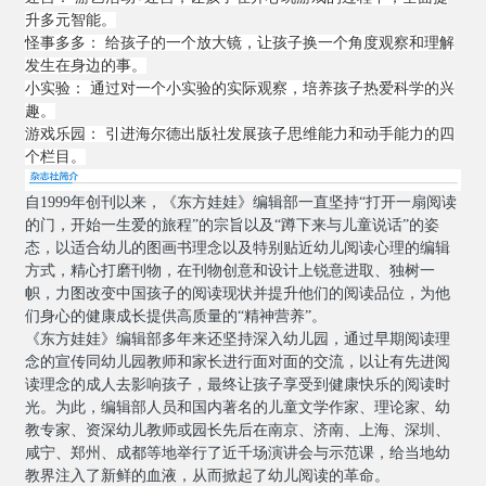
升多元智能。
怪事多多： 给孩子的一个放大镜，让孩子换一个角度观察和理解
发生在身边的事。
小实验： 通过对一个小实验的实际观察，培养孩子热爱科学的兴
趣。
游戏乐园： 引进海尔德出版社发展孩子思维能力和动手能力的四
个栏目。
自1999
年创刊以来，《东方娃娃》编辑部一直坚持“打开一扇阅读
的门，开始一生爱的旅程”的宗旨以及“蹲下来与儿童说话”的姿
态，以适合幼儿的图画书理念以及特别贴近幼儿阅读心理的编辑
方式，精心打磨刊物，在刊物创意和设计上锐意进取、独树一
帜，力图改变中国孩子的阅读现状并提升他们的阅读品位，为他
们身心的健康成长提供高质量的“精神营养”。
《东方娃娃》编辑部多年来还坚持深入幼儿园，通过早期阅读理
念的宣传同幼儿园教师和家长进行面对面的交流，以让有先进阅
读理念的成人去影响孩子，最终让孩子享受到健康快乐的阅读时
光。为此，编辑部人员和国内著名的儿童文学作家、理论家、幼
教专家、资深幼儿教师或园长先后在南京、济南、上海、深圳、
咸宁、郑州、成都等地举行了近千场演讲会与示范课，给当地幼
教界注入了新鲜的血液，从而掀起了幼儿阅读的革命。