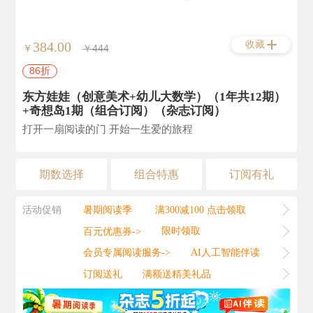
收藏
384.00
￥
￥444
86折
东方娃娃（创意美术+幼儿大数学）（1年共12期）
+奇想岛1期（组合订阅）（杂志订阅）
打开一扇阅读的门 开始一生爱的旅程
期数选择
组合特惠
订阅有礼
活动促销
暑期阅读季
满300减100 点击领取
百元优惠券->
限时领取
会员专属阅读服务->
AI人工智能伴读
订阅送礼
满额送精美礼品