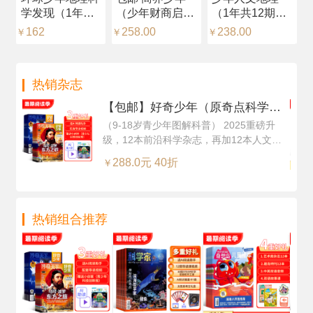
学发现（1年共
（少年财商启
（1年共12期）
（
12期）（杂志订
蒙）（1年共12
（杂志订阅）
中
162
258.00
238.00
2
￥
￥
￥
￥
阅）
期）（杂志订
+
阅）
然
（
热销杂志
每
阅
【包邮】好奇少年（原奇点科学）
（Science Illustrated 中文版）（1
（9-18岁青少年图解科普） 2025重磅升
级，12本前沿科学杂志，再加12本人文知
年共12期24本，科学版+历史版）
识杂志，超值订阅
+赠送AI阅读助手
288.0元 40折
￥
热销组合推荐