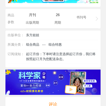
月刊
26
商品
书刊号
参数
出版周期
周期
出版单位：
东方娃娃
所属分类：
组合商品
---
组合特惠
订阅须知：
起订月份：下单时请注意选择起订月份，我们将
按照起订月为您配送杂志。
评论