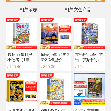
相关杂志
相关文创产品
包邮 新华月报
问天少年（赠12
英语街小学生英
科
小记者（1年共
款3D模型价值
语（英语街小学
杂
12期）（预约全
216元，每月随
版）（中英双
品
190.40
360.00
144
2
￥
￥
￥
￥
年）
刊赠送一个）
语）（1年共12
年
（1年共12期）
期）（杂志订
志
（杂志订阅）
阅）
识
环球少年地理科
包邮 商界少年
少年人文地理
【