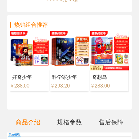
热销组合推荐
好奇少年
科学家少年
奇想岛
好
288.00
298.20
288.00
18
￥
￥
￥
￥
商品介绍
规格参数
售后保障