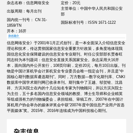
杂志名称：信息网络安全
定价：20元
主管单位：中国中华人民共和国公安
出版周期：每月出刊
部
国内统一刊号： CN 31-
国际标准刊号：ISSN 1671-1122
1859/TN
开本：16开
信息网络安全》于2001年1月正式创刊，是一本全面深入介绍信息安全
理论和技术，传达贯彻国家信息安全重要方针政策，多角度地体现我
国信息化安全保障建设的信息安全专业期刊。时任公安部部长贾春旺
同志特为本刊题词：信息安全直接关系国家安全。杂志采用大16开
本，面向国内外公开发行，108页印刷，定价20元，每月10日出版。刊
物是中国计算机学会计算机安全专业委员会唯一指定会刊，并且是“中
国核心期刊数据库遴选期刊”。同时，万方数据—数字化期刊库、CNKI
数据库中国学术期刊网已收录本刊。期刊集中了王越、邬贺铨、沈昌
祥、方滨兴院士在内的十几位知名专家为刊物顾问，并以方滨兴院士
为主任，五十多名国内信息安全领域的教授、博士生导师和企业精英
等组成强有力的刊物编委会，承担组稿、审稿工作。2007年在中国计
算机用户协会举办的媒体评奖会中获“2007年度中国信息产业用户首选
平面媒体”奖。2015年、2016年连续成为中国科技核心期刊。