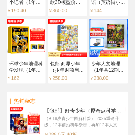
小记者（1年共
款3D模型价值
语（英语街小学
杂
12期）（预约全
216元，每月随
版）（中英双
品
190.40
360.00
144
2
￥
￥
￥
￥
年）
刊赠送一个）
语）（1年共12
年
（1年共12期）
期）（杂志订
志
（杂志订阅）
阅）
识
环球少年地理科
包邮 商界少年
少年人文地理
【
学发现（1年共
（少年财商启
（1年共12期）
（
12期）（杂志订
蒙）（1年共12
（杂志订阅）
中
162
258.00
238.00
2
￥
￥
￥
￥
阅）
期）（杂志订
+
阅）
然
（
热销杂志
每
阅
【包邮】好奇少年（原奇点科学）
（Science Illustrated 中文版）（1
（9-18岁青少年图解科普） 2025重磅升
级，12本前沿科学杂志，再加12本人文知
年共12期24本，科学版+历史版）
识杂志，超值订阅
+赠送AI阅读助手
288.0元 40折
￥