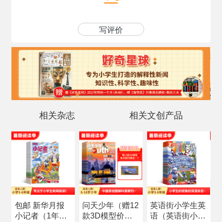
写评价
相关杂志
相关文创产品
包邮 新华月报
问天少年（赠12
英语街小学生英
科
小记者（1年共
款3D模型价值
语（英语街小学
杂