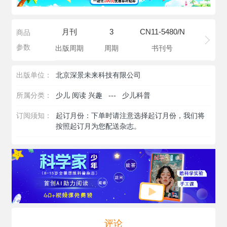
月刊
3
CN11-5480/N
商品
参数
出版周期
周期
书刊号
出版单位：
北京深景未来科技有限公司
所属分类：
少儿 阅读 兴趣
---
少儿科普
订阅须知：
起订月份：下单时请注意选择起订月份，我们将
按照起订月为您配送杂志。
评论