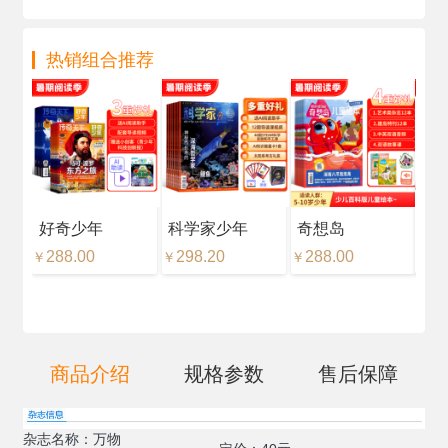
热销组合推荐
好奇少年
科学家少年
奇想岛
好
288.00
298.20
288.00
18
￥
￥
￥
￥
商品介绍
规格参数
售后保障
杂志名称：万物