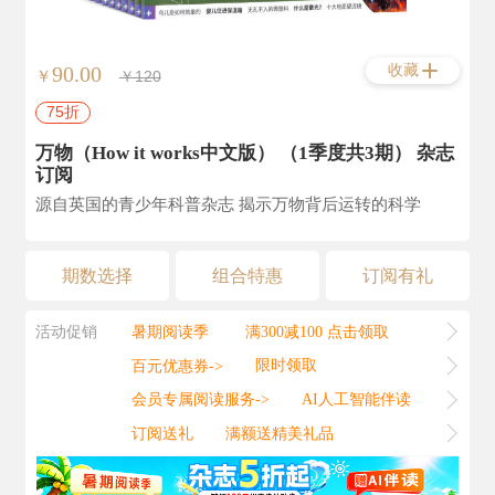
收藏
90.00
￥
￥120
75折
万物（How it works中文版） （1季度共3期） 杂志
订阅
源自英国的青少年科普杂志 揭示万物背后运转的科学
期数选择
组合特惠
订阅有礼
活动促销
暑期阅读季
满300减100 点击领取
百元优惠券->
限时领取
会员专属阅读服务->
AI人工智能伴读
订阅送礼
满额送精美礼品