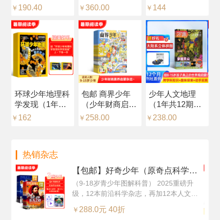
12期）（预约全
216元，每月随
版）（中英双
品
190.40
360.00
144
2
￥
￥
￥
￥
年）
刊赠送一个）
语）（1年共12
年
（1年共12期）
期）（杂志订
志
（杂志订阅）
阅）
识
环球少年地理科
包邮 商界少年
少年人文地理
【
学发现（1年共
（少年财商启
（1年共12期）
（
12期）（杂志订
蒙）（1年共12
（杂志订阅）
中
162
258.00
238.00
2
￥
￥
￥
￥
阅）
期）（杂志订
+
阅）
然
（
热销杂志
每
阅
【包邮】好奇少年（原奇点科学）
（Science Illustrated 中文版）（1
（9-18岁青少年图解科普） 2025重磅升
级，12本前沿科学杂志，再加12本人文知
年共12期24本，科学版+历史版）
识杂志，超值订阅
+赠送AI阅读助手
288.0元 40折
￥