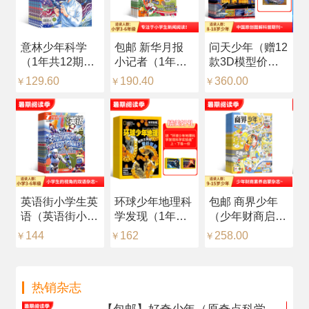
意林少年科学
包邮 新华月报
问天少年（赠12
少
（1年共12期）
小记者（1年共
款3D模型价值
（
（杂志订阅）
12期）（预约全
216元，每月随
（
129.60
190.40
360.00
2
￥
￥
￥
￥
年）
刊赠送一个）
（1年共12期）
（杂志订阅）
英语街小学生英
环球少年地理科
包邮 商界少年
【
语（英语街小学
学发现（1年共
（少年财商启
星
版）（中英双
12期）（杂志订
蒙）（1年共12
（
144
162
258.00
1
￥
￥
￥
￥
语）（1年共12
阅）
期）（杂志订
文
期）（杂志订
阅）
1
阅）
阅
热销杂志
读
能