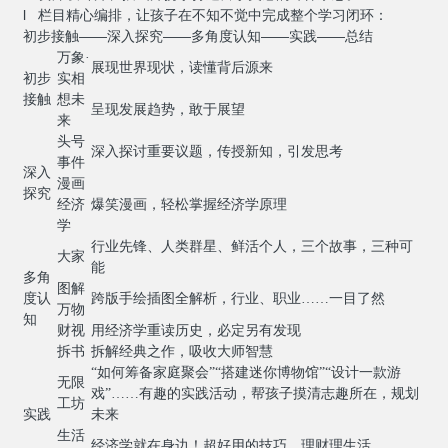
l 栏目精心编排，让孩子在不知不觉中完成整个学习闭环：
初步接触——深入探究——多角度认知——实践——总结
万象·
展现世界现状，读懂背后源来
初步
实相
接触
想未
呈现发展趋势，敢于展望
来
头号
深入探讨重要议题，传授新知，引发思考
事件
深入
漫画
探究
经济
爆笑漫画，轻松掌握经济学原理
学
行业先锋、人类群星、鲜活个人，三个故事，三种可
大家
能
多角
图解
度认
跨版手绘插图全解析，行业、职业……一目了然
万物
知
财视
用经济学重读历史，必定另有发现
拆书
拆解经典之作，吸收大师智慧
“如何筹备家庭聚会”“搭建迷你博物馆”“设计一款游
无限
戏”……有趣的实践活动，帮孩子摸清志趣所在，规划
工坊
实践
未来
生活
经济学就在身边！超好用的技巧，理财理生活