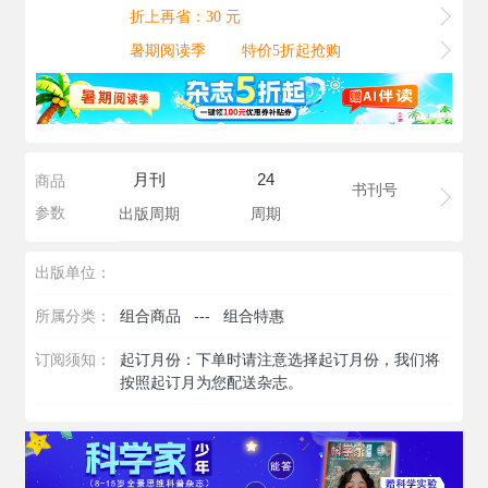
折上再省：30 元
暑期阅读季
特价5折起抢购
月刊
24
商品
书刊号
参数
出版周期
周期
出版单位：
所属分类：
组合商品
---
组合特惠
订阅须知：
起订月份：下单时请注意选择起订月份，我们将
按照起订月为您配送杂志。