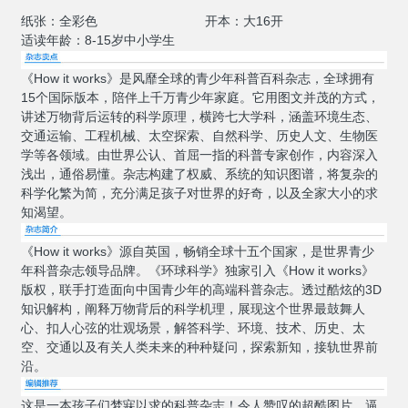
纸张：全彩色
开本：大16开
适读年龄：8-15岁中小学生
《How it works》是风靡全球的青少年科普百科杂志，全球拥有
15个国际版本，陪伴上千万青少年家庭。它用图文并茂的方式，
讲述万物背后运转的科学原理，横跨七大学科，涵盖环境生态、
交通运输、工程机械、太空探索、自然科学、历史人文、生物医
学等各领域。由世界公认、首屈一指的科普专家创作，内容深入
浅出，通俗易懂。杂志构建了权威、系统的知识图谱，将复杂的
科学化繁为简，充分满足孩子对世界的好奇，以及全家大小的求
知渴望。
《How it works》源自英国，畅销全球十五个国家，是世界青少
年科普杂志领导品牌。《环球科学》独家引入《How it works》
版权，联手打造面向中国青少年的高端科普杂志。透过酷炫的3D
知识解构，阐释万物背后的科学机理，展现这个世界最鼓舞人
心、扣人心弦的壮观场景，解答科学、环境、技术、历史、太
空、交通以及有关人类未来的种种疑问，探索新知，接轨世界前
沿。
这是一本孩子们梦寐以求的科普杂志！令人赞叹的超酷图片，逼