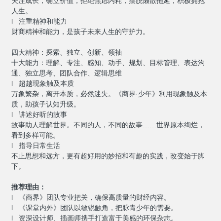
关注成长，确立价值，拒绝焦虑内耗，摆脱懒散拖延，积极拥抱
人生。
l 注重精神和能力
财商精神和能力，是孩子未来人生的守护力。
四大精神：探索、独立、创新、领袖
十大能力：理解、专注、感知、动手、规划、目标管理、表达沟
通、独立思考、团队合作、逻辑思维
l 超越现象触及本质
万象繁杂，离开本质，必然迷失。《商界·少年》利用现象触及本
质，助孩子认知升级。
l 讲述好听的故事
故事助人理解世界。不同的人，不同的故事……世界原本绚烂，
看到多样可能。
l 指导日常生活
不止思想和远方，更有超好用的妙招和有趣的实践，改变始于脚
下。
推荐理由：
l 《商界》团队专业把关，确保高质量的财经内容。
l 《课堂内外》团队以敏锐触角，把脉青少年的需要。
l 资深设计师、插画师携手打造富于美感的环保杂志。