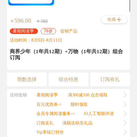
收藏
596.00
￥
￥780
暑期阅读季
76折
促销产品
活动时间：8月5日-8月11日
商界少年（1年共12期）+万物（1年共12期）组合
订阅
期数选择
组合特惠
订阅有礼
活动促销
暑期阅读季
满300减100 点击领取
百元优惠券->
限时领取
会员专属阅读服务->
AI人工智能伴读
订阅送礼
满额送精美礼品
Vip享续订特价