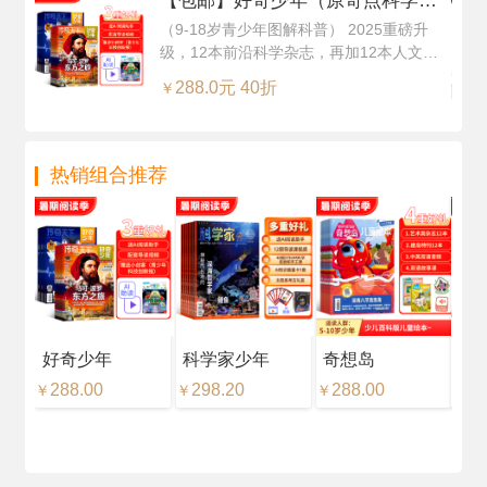
【包邮】好奇少年（原奇点科学）
（Science Illustrated 中文版）（1
（9-18岁青少年图解科普） 2025重磅升
级，12本前沿科学杂志，再加12本人文知
年共12期24本，科学版+历史版）
识杂志，超值订阅
+赠送AI阅读助手
288.0元 40折
￥
热销组合推荐
好奇少年
科学家少年
奇想岛
好
288.00
298.20
288.00
18
￥
￥
￥
￥